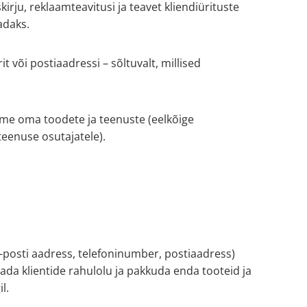
irju, reklaamteavitusi ja teavet kliendiürituste
adaks.
 või postiaadressi – sõltuvalt, millised
ame oma toodete ja teenuste (eelkõige
teenuse osutajatele).
e-posti aadress, telefoninumber, postiaadress)
ada klientide rahulolu ja pakkuda enda tooteid ja
l.