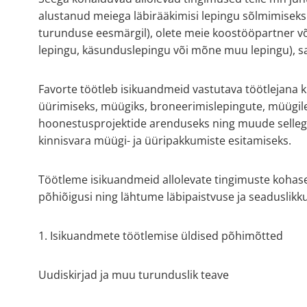
alustanud meiega läbirääkimisi lepingu sõlmimiseks 
turunduse eesmärgil), olete meie koostööpartner võ
lepingu, käsunduslepingu või mõne muu lepingu), sam
Favorte töötleb isikuandmeid vastutava töötlejana k
üürimiseks, müügiks, broneerimislepingute, müügile
hoonestusprojektide arenduseks ning muude sellega 
kinnisvara müügi- ja üüripakkumiste esitamiseks.
Töötleme isikuandmeid allolevate tingimuste kohas
põhiõigusi ning lähtume läbipaistvuse ja seaduslik
1. Isikuandmete töötlemise üldised põhimõtted
Uudiskirjad ja muu turunduslik teave