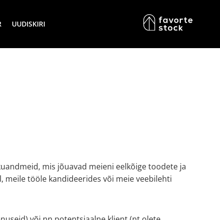
R
UUDISKIRI
sikuandmeid, mis jõuavad meieni eelkõige toodete ja
 meile tööle kandideerides või meie veebilehti
nuseid) või nn potentsiaalne klient (nt olete