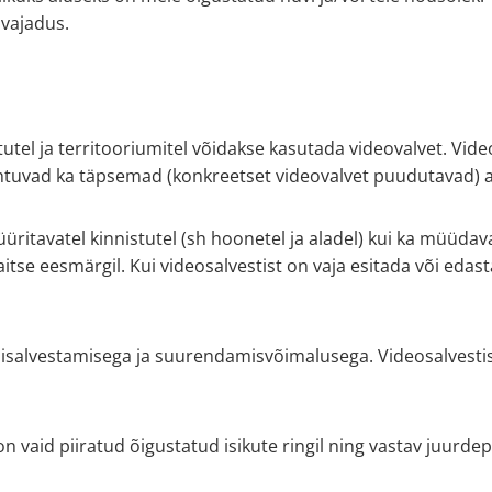
 vajadus.
tutel ja territooriumitel võidakse kasutada videovalvet. Vi
nähtuvad ka täpsemad (konkreetset videovalvet puudutavad) a
üritavatel kinnistutel (sh hoonetel ja aladel) kui ka müüdava
aitse eesmärgil. Kui videosalvestist on vaja esitada või edas
helisalvestamisega ja suurendamisvõimalusega. Videosalvesti
 vaid piiratud õigustatud isikute ringil ning vastav juurdepää