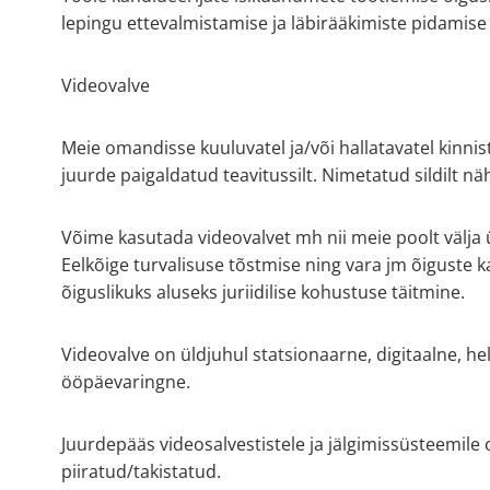
lepingu ettevalmistamise ja läbirääkimiste pidamise
Videovalve
Meie omandisse kuuluvatel ja/või hallatavatel kinnis
juurde paigaldatud teavitussilt. Nimetatud sildilt 
Võime kasutada videovalvet mh nii meie poolt välja ü
Eelkõige turvalisuse tõstmise ning vara jm õiguste k
õiguslikuks aluseks juriidilise kohustuse täitmine.
Videovalve on üldjuhul statsionaarne, digitaalne, 
ööpäevaringne.
Juurdepääs videosalvestistele ja jälgimissüsteemile on
piiratud/takistatud.