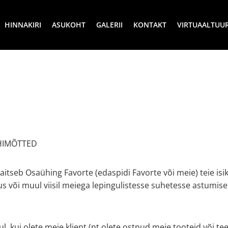
HINNAKIRI
ASUKOHT
GALERII
KONTAKT
VIRTUAALTUU
ÕHIMÕTTED
kaitseb Osaühing Favorte (edaspidi Favorte või meie) teie i
või muul viisil meiega lepingulistesse suhetesse astumisel,
 kui olete meie klient (nt olete ostnud meie tooteid või tee