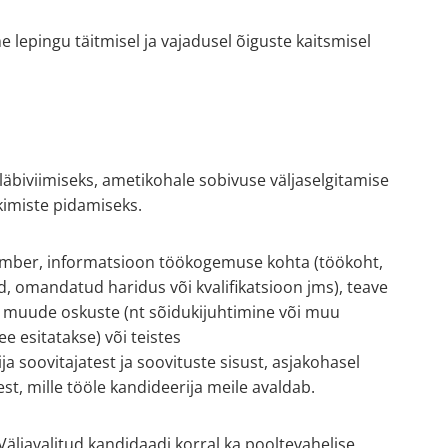
epingu täitmisel ja vajadusel õiguste kaitsmisel
äbiviimiseks, ametikohale sobivuse väljaselgitamise
kimiste pidamiseks.
inumber, informatsioon töökogemuse kohta (töökoht,
, omandatud haridus või kvalifikatsioon jms), teave
ve muude oskuste (nt sõidukijuhtimine või muu
e esitatakse) või teistes
 soovitajatest ja soovituste sisust, asjakohasel
t, mille tööle kandideerija meile avaldab.
Väljavalitud kandidaadi korral ka pooltevahelise