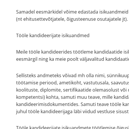
Samadel eesmärkidel võime edastada isikuandmeid ka
(nt ehitusettevõtjatele, õigusteenuse osutajatele jt).
Tööle kandideerijate isikuandmed
Meile tööle kandideerides töötleme kandidaatide isi
eesmärgil ning ka meie poolt väljavalitud kandidaat
Sellisteks andmeteks võivad mh olla nimi, sünnikuu
töötamise periood, ametikoht, vastutusala, saavutu
koolituste, diplomite, sertifikaatide olemasolust v
kompetentsi) kohta, samuti muu teave, mille kandidaat
kandideerimisdokumentides. Samuti teave tööle kandi
juhul tööle kandideerijaga läbi viidud vestluse sisu
Tööle kandideerijate isikuandmete töötlemise õigusli