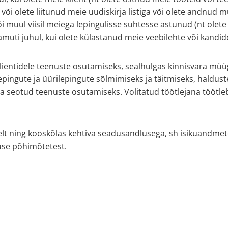
või olete liitunud meie uudiskirja listiga või olete andnud
i muul viisil meiega lepingulisse suhtesse astunud (nt ole
uti juhul, kui olete külastanud meie veebilehte või kandid
lientidele teenuste osutamiseks, sealhulgas kinnisvara müüg
pingute ja üürilepingute sõlmimiseks ja täitmiseks, haldus
seotud teenuste osutamiseks. Volitatud töötlejana töötleb
elt ning kooskõlas kehtiva seadusandlusega, sh isikuandmet
kuse põhimõtetest.