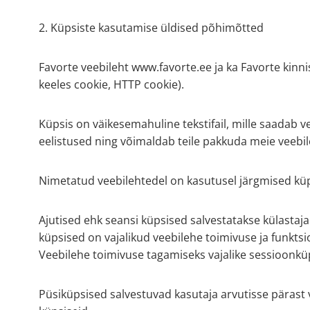
2. Küpsiste kasutamise üldised põhimõtted
Favorte veebileht www.favorte.ee ja ka Favorte kinn
keeles cookie, HTTP cookie).
Küpsis on väikesemahuline tekstifail, mille saadab ve
eelistused ning võimaldab teile pakkuda meie veebi
Nimetatud veebilehtedel on kasutusel järgmised kü
Ajutised ehk seansi küpsised salvestatakse külastaja
küpsised on vajalikud veebilehe toimivuse ja funkts
Veebilehe toimivuse tagamiseks vajalike sessioonküp
Püsiküpsised salvestuvad kasutaja arvutisse pärast