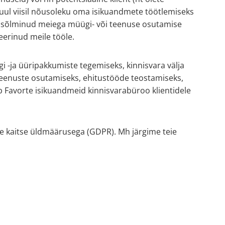
 muul viisil nõusoleku oma isikuandmete töötlemiseks
te sõlminud meiega müügi- või teenuse osutamise
eerinud meile tööle.
i -ja üüripakkumiste tegemiseks, kinnisvara välja
teenuste osutamiseks, ehitustööde teostamiseks,
 Favorte isikuandmeid kinnisvarabüroo klientidele
e kaitse üldmäärusega (GDPR). Mh järgime teie