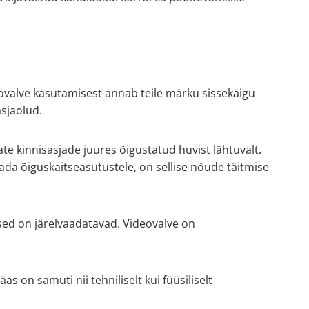
deovalve kasutamisest annab teile märku sissekäigu
sjaolud.
te kinnisasjade juures õigustatud huvist lähtuvalt.
tada õiguskaitseasutustele, on sellise nõude täitmise
sed on järelvaadatavad. Videovalve on
s on samuti nii tehniliselt kui füüsiliselt