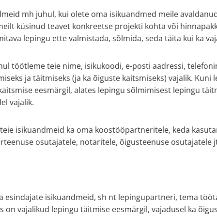
dmeid mh juhul, kui olete oma isikuandmed meile avaldanud
 meilt küsinud teavet konkreetse projekti kohta või hinnapak
mitava lepingu ette valmistada, sõlmida, seda täita kui ka va
l töötleme teie nime, isikukoodi, e-posti aadressi, telefoni
iseks ja täitmiseks (ja ka õiguste kaitsmiseks) vajalik. Kuni
kaitsmise eesmärgil, alates lepingu sõlmimisest lepingu täi
l vajalik.
 teie isikuandmeid ka oma koostööpartneritele, keda kasutam
erteenuse osutajatele, notaritele, õigusteenuse osutajatele jt
esindajate isikuandmeid, sh nt lepingupartneri, tema töötaj
 on vajalikud lepingu täitmise eesmärgil, vajadusel ka õigus