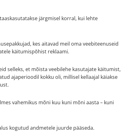
aaskasutatakse järgmisel korral, kui lehte
usepakkujad, kes aitavad meil oma veebiteenuseid
atele käitumispõhist reklaami.
d selleks, et mõista veebilehe kasutajate käitumist,
ud ajaperioodil kokku oli, millisel kellaajal käiakse
ust.
eadmes vahemikus mõni kuu kuni mõni aasta – kuni
malus kogutud andmetele juurde pääseda.