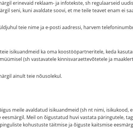
rgil erinevaid reklaam- ja infotekste, sh regulaarseid uudisk
il seni, kuni avaldate soovi, et me teile teavet enam ei sa
juhul teie nime ja e-posti aadressi, harvem telefoninumbrit
a teie isikuandmeid ka oma koostööpartneritele, keda kasut
 müümisel (sh vastavatele kinnisvaraettevõtetele ja maakler
rgil ainult teie nõusolekul.
käigus meile avaldatud isikuandmeid (sh nt nimi, isikukood, 
 eesmärgil. Meil on õigustatud huvi vastata päringutele, tag
pinguliste kohustuste täitmise ja õiguste kaitsmise eesmärgi