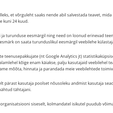
eks, et võrguleht saaks nende abil salvestada teavet, mida t
e kuni 24 kuud.
ja turunduse eesmärgil ning need on loonud erinevad teen
eesmärk on saata turunduslikul eesmärgil veebilehe külastaj
teenusepakkujate (nt Google Analytics jt) statistikaküpsisei
lamlehel kõige enam käiakse, palju kasutajaid veebilehel teat
saame mõõta, hinnata ja parandada meie veebilehtede toimiv
selt pärast kasutaja poolset nõusoleku andmist kasutaja s
ähtud tähtajani.
organisatsiooni siseselt, kolmandatel isikutel puudub või