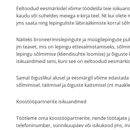
Eeltoodud eesmärkidel võime töödelda teie isikuan
kaudu või suheldes meiega e-kirja teel. Nt kui olete
jms saata ning lepinguliste läbirääkimiste korral sõl
Näiteks broneerimislepingute ja müügilepingute puhu
jm teavet, mis on lepingu ettevalmistamiseks, sõlmim
lepingu sõlmimise (kliendisuhte loomise) ja õiguste 
isikuandmeid seni, kuni see on eeltoodud eesmärkide
Samal õiguslikul alusel ja eesmärgil võime edastada
sõlmimisel, täitmisel ja õiguste kaitsmisel (nt maakl
Koostööpartnerite isikuandmed
Töötleme oma koostööpartnerite, nende töötajate ja 
telefoninumber, sünnikuupäev või isikukood jms, mis