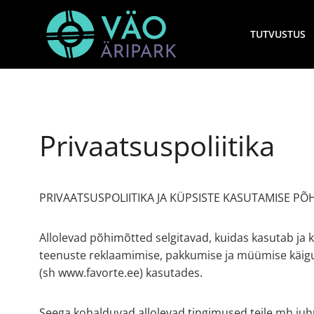
Skip
to
TUTVUSTUS
content
Privaatsuspoliitika
PRIVAATSUSPOLIITIKA JA KÜPSISTE KASUTAMISE P
Allolevad põhimõtted selgitavad, kuidas kasutab ja 
teenuste reklaamimise, pakkumise ja müümise käigus 
(sh www.favorte.ee) kasutades.
Seega kohalduvad allolevad tingimused teile mh juhul,