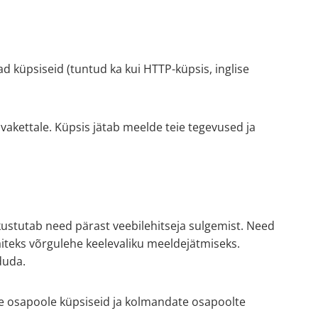
d küpsiseid (tuntud ka kui HTTP-küpsis, inglise
õvakettale. Küpsis jätab meelde teie tegevused ja
i kustutab need pärast veebilehitseja sulgemist. Need
äiteks võrgulehe keelevaliku meeldejätmiseks.
duda.
se osapoole küpsiseid ja kolmandate osapoolte