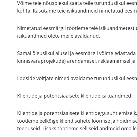
Võime teie nõusolekul saata teile turunduslikul eesmä
kohta. Kasutame teie isikuandmeid nimetatud eesmärg
Nimetatud eesmärgil töötleme teie isikuandmetest üld
isikuandmed olete meile avaldanud.
Samal õiguslikul alusel ja eesmärgil võime edastad
kinnisvaraprojektide) arendamisel, reklaamimisel ja
Looside võitjate nimed avaldame turunduslikul eesmä
Klientide ja potentsiaalsete klientide isikuandmed
Klientide ja potentsiaalsete klientidega suhtlemise 
töötleme eelkõige kliendisuhete loomise ja hoidmise
teenuseid. Lisaks töötleme selliseid andmeid oma le