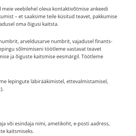
 meie veebilehel oleva kontaktivõtmise ankeedi
kumist – et saaksime teile küsitud teavet, pakkumise
jadusel oma õigusi kaitsta.
numbrit, arveldusarve numbrit, vajadusel finants-
 lepingu sõlmimiseni töötleme vastavat teavet
tmise ja õiguste kaitsmise eesmärgil. Töötleme
e lepingute läbirääkimistel, ettevalmistamisel,
).
a või esindaja nimi, ametikoht, e-posti aadress,
te kaitsmiseks.