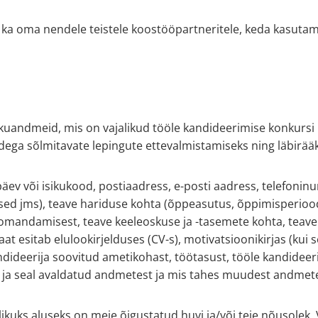
 oma nendele teistele koostööpartneritele, keda kasutame l
kuandmeid, mis on vajalikud tööle kandideerimise konkursi l
idega sõlmitavate lepingute ettevalmistamiseks ning läbirää
päev või isikukood, postiaadress, e-posti aadress, telefon
sed jms), teave hariduse kohta (õppeasutus, õppimisperiood
õi omandamisest, teave keeleoskuse ja -tasemete kohta, tea
 esitab elulookirjelduses (CV-s), motivatsioonikirjas (kui se
deerija soovitud ametikohast, töötasust, tööle kandideerija
st ja seal avaldatud andmetest ja mis tahes muudest andmetes
kuks aluseks on meie õigustatud huvi ja/või teie nõusolek. 