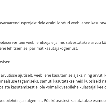
isvaraarendusprojektidele eraldi loodud veebilehed kasutava
ebiserver teie veebilehitsejale ja mis salvestatakse arvuti k
lehe lehitsemisel parimat kasutajakogemust.
psised
 arvutisse ajutiselt, veebilehe kasutamise ajaks, ning arvut
ionaalsuse tagamiseks, samuti kasutatakse neid küpsiseid n
siste kasutamisest ei ole võimalik veebilehe külastajal keel
 veebilehitseja sulgemist. Püsiküpsistest kasutatakse esime